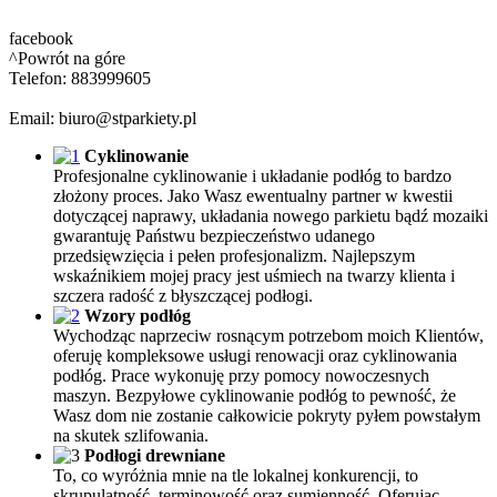
facebook
^Powrót na góre
Telefon: 883999605
Email: biuro@stparkiety.pl
Cyklinowanie
Profesjonalne cyklinowanie i układanie podłóg to bardzo
złożony proces. Jako Wasz ewentualny partner w kwestii
dotyczącej naprawy, układania nowego parkietu bądź mozaiki
gwarantuję Państwu bezpieczeństwo udanego
przedsięwzięcia i pełen profesjonalizm. Najlepszym
wskaźnikiem mojej pracy jest uśmiech na twarzy klienta i
szczera radość z błyszczącej podłogi.
Wzory podłóg
Wychodząc naprzeciw rosnącym potrzebom moich Klientów,
oferuję kompleksowe usługi renowacji oraz cyklinowania
podłóg. Prace wykonuję przy pomocy nowoczesnych
maszyn. Bezpyłowe cyklinowanie podłóg to pewność, że
Wasz dom nie zostanie całkowicie pokryty pyłem powstałym
na skutek szlifowania.
Podłogi drewniane
To, co wyróżnia mnie na tle lokalnej konkurencji, to
skrupulatność, terminowość oraz sumienność. Oferując